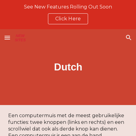
See New Features Rolling Out Soon
Skip to main content
Skip to navigation
Click Here
Dutch
Een computermuis met de meest gebruikelijke
functies: twee knoppen (links en rechts) en een
scrollwiel dat ook als derde knop kan dienen.
Een computermuis is een aan de hand